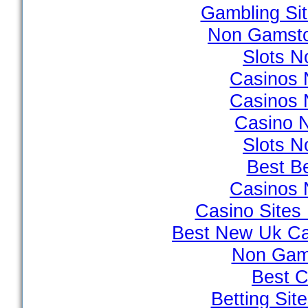
Gambling Si
Non Gamsto
Slots 
Casinos 
Casinos 
Casino 
Slots 
Best Be
Casinos 
Casino Site
Best New Uk Ca
Non Gam
Best C
Betting Si